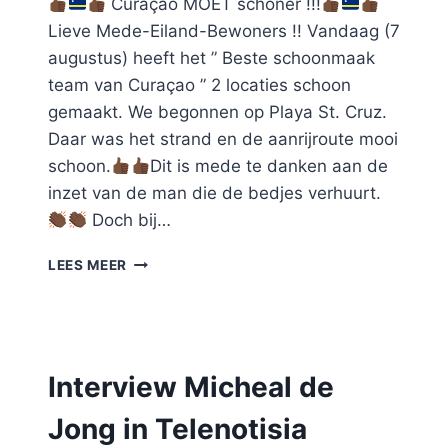
Curaçao MOET schoner !!!
Lieve Mede-Eiland-Bewoners !! Vandaag (7
augustus) heeft het ” Beste schoonmaak
team van Curaçao ” 2 locaties schoon
gemaakt. We begonnen op Playa St. Cruz.
Daar was het strand en de aanrijroute mooi
schoon.
Dit is mede te danken aan de
inzet van de man die de bedjes verhuurt.
Doch bij…
#89
LEES MEER
PLAYA
ST.
CRUZ
/
PLAYA
Interview Micheal de
JEREMI
Jong in Telenotisia