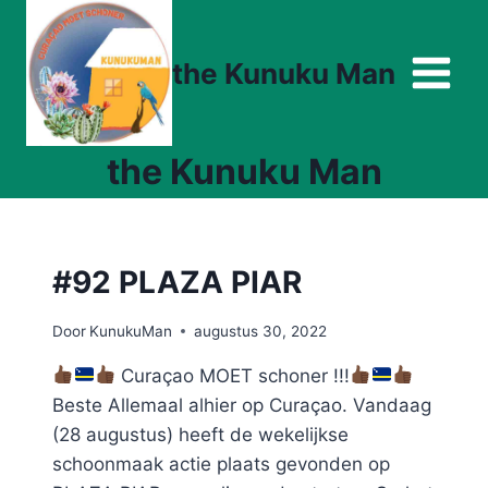
Doorgaan
naar
the Kunuku Man
inhoud
the Kunuku Man
#92 PLAZA PIAR
Door
KunukuMan
augustus 30, 2022
Curaçao MOET schoner !!!
Beste Allemaal alhier op Curaçao. Vandaag
(28 augustus) heeft de wekelijkse
schoonmaak actie plaats gevonden op