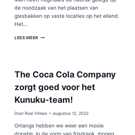
de noodzaak van het plaatsen van
glasbakken op vaste locaties op het eiland.
Het…
KUNUKU
LEES MEER
MAN
TEAM
SPREEKT
MET
GABRIEL
The Coca Cola Company
MURRAY
AANGAANDE
zorgt goed voor het
HET
PLAATSEN
Kunuku-team!
VAN
GLASBAKKEN
OP
Door
Roel Vinkes
augustus 12, 2022
CURAÇAO.
Onlangs hebben we weer een mooie
donatie, in de vorm van frisdrank, mogen