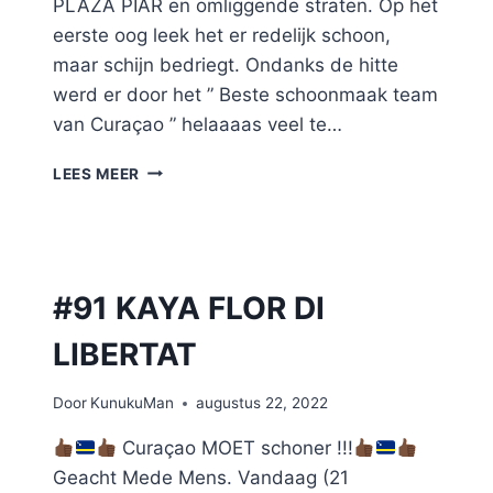
PLAZA PIAR en omliggende straten. Op het
eerste oog leek het er redelijk schoon,
maar schijn bedriegt. Ondanks de hitte
werd er door het ” Beste schoonmaak team
van Curaçao ” helaaaas veel te…
#92
LEES MEER
PLAZA
PIAR
#91 KAYA FLOR DI
LIBERTAT
Door
KunukuMan
augustus 22, 2022
Curaçao MOET schoner !!!
Geacht Mede Mens. Vandaag (21