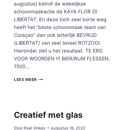
augustus) betrof de wekelijkse
schoonmaakactie de KAYA FLOR DI
LIBERTAT. En deze toch zeer korte weg
heeft het “beste schoonmaak team van
Curaçao” dan ook letterlijk BEVRIJD
(LIBERTAT) van veel teveel ROTZOOI.
Hieronder ziet u het resultaat. TE ERG
VOOR WOORDEN !!! BIER/RUM FLESSEN.
1500…
#91
LEES MEER
KAYA
FLOR
DI
LIBERTAT
Creatief met glas
Door
Roel Vinkes
augustus 18, 2022