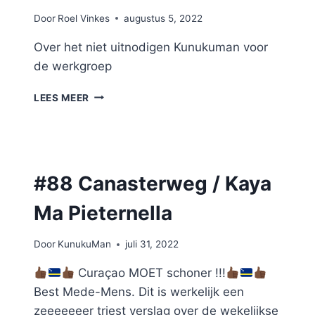
Door
Roel Vinkes
augustus 5, 2022
Over het niet uitnodigen Kunukuman voor
de werkgroep
INTERVIEW
LEES MEER
MICHEAL
DE
JONG
IN
TELENOTISIA
#88 Canasterweg / Kaya
Ma Pieternella
Door
KunukuMan
juli 31, 2022
Curaçao MOET schoner !!!
Best Mede-Mens. Dit is werkelijk een
zeeeeeeer triest verslag over de wekelijkse