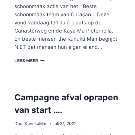
schoonmaak actie van het ” Beste
schoonmaak team van Curaçao “. Deze
vond vandaag (31 Juli) plaats op de
Canasterweg en de Kaya Ma Pieternella.
En beste mensen the Kunuku Man begrijpt
NIET dat mensen hun eigen eiland…
#88
LEES MEER
CANASTERWEG
/
KAYA
MA
PIETERNELLA
Campagne afval oprapen
van start ….
Door
KunukuMan
juli 31, 2022