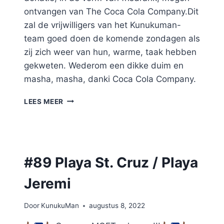
ontvangen van The Coca Cola Company.Dit
zal de vrijwilligers van het Kunukuman-
team goed doen de komende zondagen als
zij zich weer van hun, warme, taak hebben
gekweten. Wederom een dikke duim en
masha, masha, danki Coca Cola Company.
THE
LEES MEER
COCA
COLA
COMPANY
ZORGT
GOED
#89 Playa St. Cruz / Playa
VOOR
HET
Jeremi
KUNUKU-
TEAM!
Door
KunukuMan
augustus 8, 2022