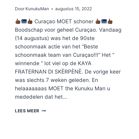
Door
KunukuMan
augustus 15, 2022
Curaçao MOET schoner
Boodschap voor geheel Curaçao. Vandaag
(14 augustus) was het de 90ste
schoonmaak actie van het “Beste
schoonmaak team van Curaçao!!!” Het ”
winnende ” lot viel op de KAYA
FRATERNAN DI SKÈRPÈNÈ. De vorige keer
was slechts 7 weken geleden. En
helaaaaaaas MOET the Kunuku Man u
mededelen dat het…
#90
LEES MEER
KAYA
FRATERNAN
DI
SKÈRPÈNÈ