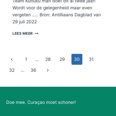
Team Kunuku man doet dit al twee jaar!
Wordt voor de gelegenheid maar even
vergeten ….. Bron: Antilliaans Dagblad van
29 juli 2022
CAMPAGNE
LEES MEER
AFVAL
OPRAPEN
VAN
START
Paginanavigatie
Vorige
1
…
28
29
30
31
….
pagina
Volgende
32
…
36
pagina
Doe mee. Curaçao moet schoner!