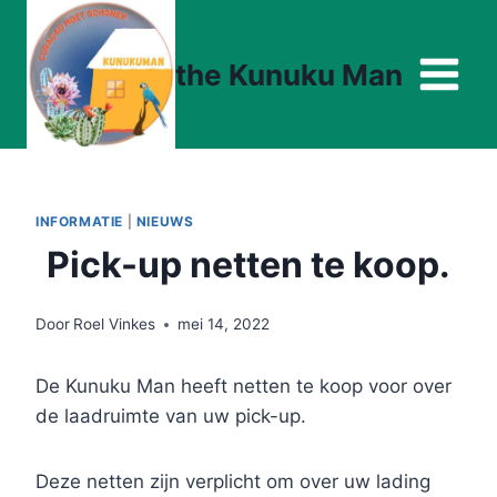
Doorgaan
naar
the Kunuku Man
inhoud
INFORMATIE
|
NIEUWS
Pick-up netten te koop.
Door
Roel Vinkes
mei 14, 2022
De Kunuku Man heeft netten te koop voor over
de laadruimte van uw pick-up.
Deze netten zijn verplicht om over uw lading