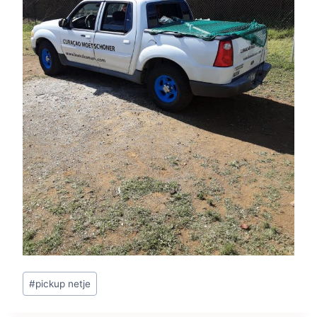
Bericht
#
pickup netje
tags: