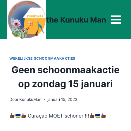
Doorgaan
naar
the Kunuku Man
inhoud
WEKELIJKSE SCHOONMAAKAKTIES
Geen schoonmaakactie
op zondag 15 januari
Door
KunukuMan
januari 15, 2023
Curaçao MOET schoner !!!