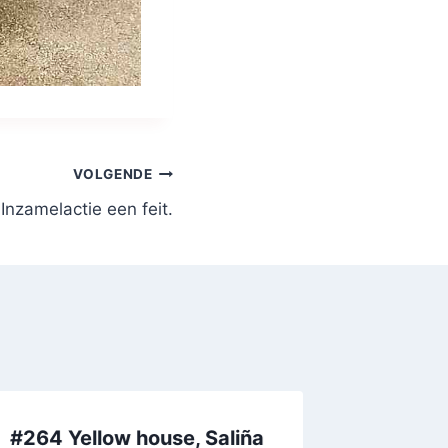
VOLGENDE
Inzamelactie een feit.
#264 Yellow house, Saliña
#181 Kl