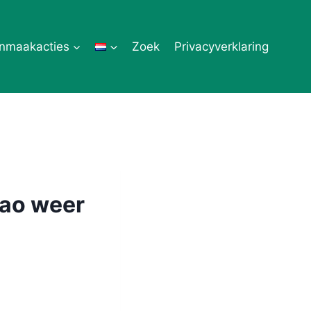
nmaakacties
Zoek
Privacyverklaring
çao weer