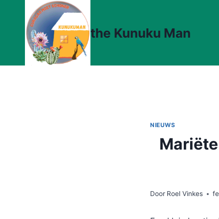
Doorgaan
naar
the Kunuku Man
inhoud
NIEUWS
Mariëte
Door
Roel Vinkes
fe