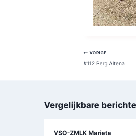
Bericht
VORIGE
#112 Berg Altena
navigatie
Vergelijkbare bericht
scadera
VSO-ZMLK Marieta