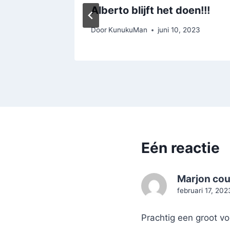
Alberto blijft het doen!!!
 3, 2025
Door
KunukuMan
juni 10, 2023
Eén reactie
Marjon co
februari 17, 20
Prachtig een groot vo