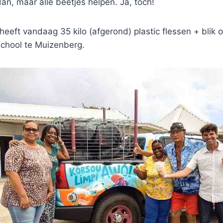
dan, maar alle beetjes helpen. Ja, toch!
eft vandaag 35 kilo (afgerond) plastic flessen + blik 
School te Muizenberg.