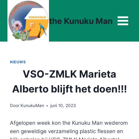
Doorgaan
naar
the Kunuku Man
inhoud
NIEUWS
VSO-ZMLK Marieta
Alberto blijft het doen!!!
Door
KunukuMan
juni 10, 2023
Afgelopen week kon the Kunuku Man wederom
een geweldige verzameling plastic flessen en