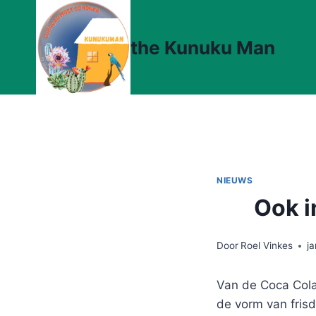
Doorgaan
naar
the Kunuku Man
inhoud
NIEUWS
Ook i
Door
Roel Vinkes
j
Van de Coca Col
de vorm van frisd