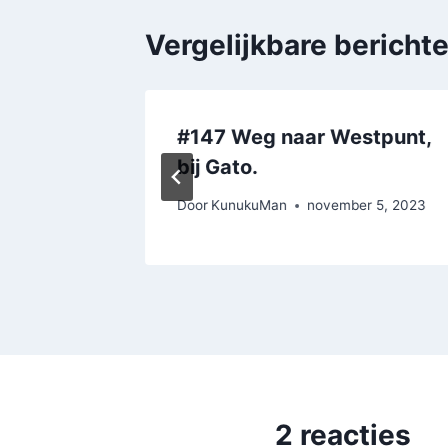
Vergelijkbare bericht
kerk
#147 Weg naar Westpunt,
bij Gato.
023
Door
KunukuMan
november 5, 2023
2 reacties