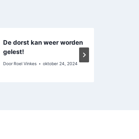
De dorst kan weer worden
Helemaa
gelest!
nothing
Door
Roel Vinkes
oktober 24, 2024
Door
Roel 