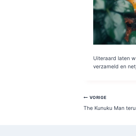
Uiteraard laten w
verzameld en net
Bericht
VORIGE
The Kunuku Man terug
navigatie