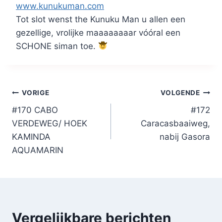
www.kunukuman.com
Tot slot wenst the Kunuku Man u allen een
gezellige, vrolijke maaaaaaaar vóóral een
SCHONE siman toe.
Bericht
VORIGE
VOLGENDE
#170 CABO
#172
navigatie
VERDEWEG/ HOEK
Caracasbaaiweg,
KAMINDA
nabij Gasora
AQUAMARIN
Vergelijkbare berichten