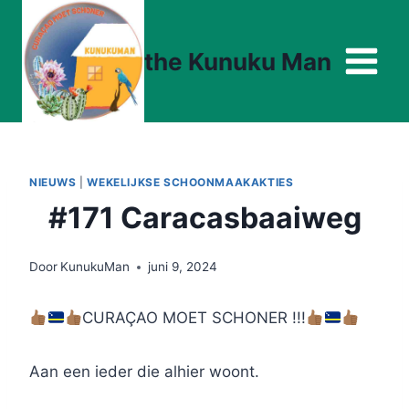
Doorgaan
naar
the Kunuku Man
inhoud
NIEUWS
|
WEKELIJKSE SCHOONMAAKAKTIES
#171 Caracasbaaiweg
Door
KunukuMan
juni 9, 2024
CURAÇAO MOET SCHONER !!!
Aan een ieder die alhier woont.