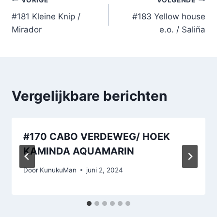
Bericht
#181 Kleine Knip /
#183 Yellow house
navigatie
Mirador
e.o. / Saliña
Vergelijkbare berichten
#170 CABO VERDEWEG/ HOEK
KAMINDA AQUAMARIN
Door
KunukuMan
juni 2, 2024