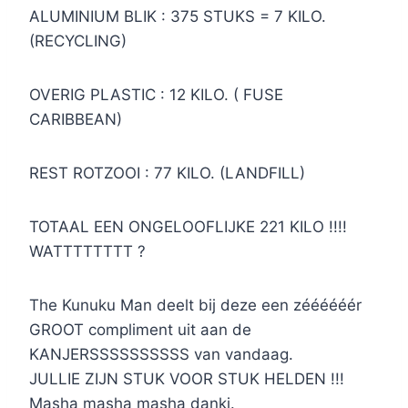
ALUMINIUM BLIK : 375 STUKS = 7 KILO.
(RECYCLING)
OVERIG PLASTIC : 12 KILO. ( FUSE
CARIBBEAN)
REST ROTZOOI : 77 KILO. (LANDFILL)
TOTAAL EEN ONGELOOFLIJKE 221 KILO !!!!
WATTTTTTTT ?
The Kunuku Man deelt bij deze een zéééééér
GROOT compliment uit aan de
KANJERSSSSSSSSSS van vandaag.
JULLIE ZIJN STUK VOOR STUK HELDEN !!!
Masha masha masha danki.