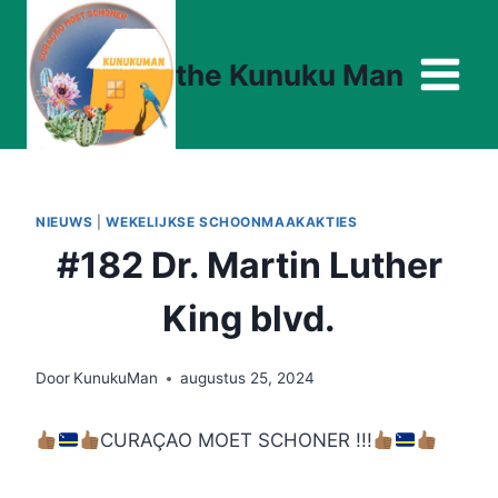
Doorgaan
naar
the Kunuku Man
inhoud
NIEUWS
|
WEKELIJKSE SCHOONMAAKAKTIES
#182 Dr. Martin Luther
King blvd.
Door
KunukuMan
augustus 25, 2024
CURAÇAO MOET SCHONER !!!