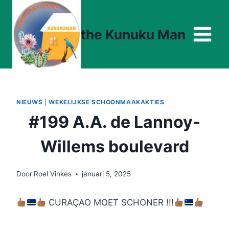
Doorgaan
naar
the Kunuku Man
inhoud
NIEUWS
|
WEKELIJKSE SCHOONMAAKAKTIES
#199 A.A. de Lannoy-
Willems boulevard
Door
Roel Vinkes
januari 5, 2025
CURAÇAO MOET SCHONER !!!