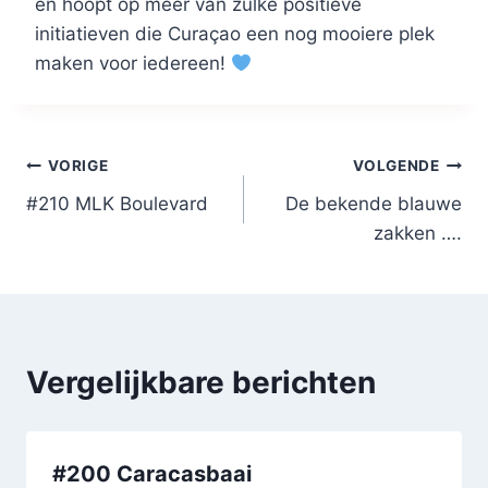
en hoopt op meer van zulke positieve
initiatieven die Curaçao een nog mooiere plek
maken voor iedereen!
Bericht
VORIGE
VOLGENDE
#210 MLK Boulevard
De bekende blauwe
navigatie
zakken ….
Vergelijkbare berichten
#200 Caracasbaai