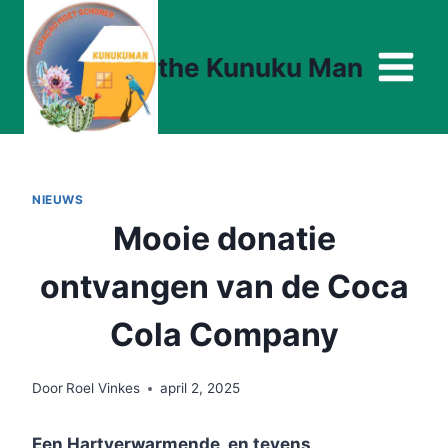
Doorgaan
naar
the Kunuku Man
inhoud
NIEUWS
Mooie donatie
ontvangen van de Coca
Cola Company
Door
Roel Vinkes
april 2, 2025
Een Hartverwarmende, en tevens