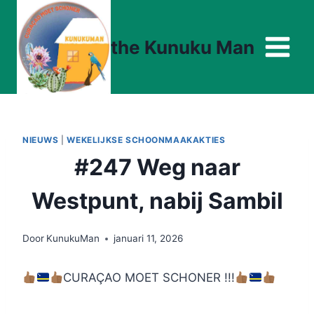
Doorgaan
naar
the Kunuku Man
inhoud
NIEUWS
|
WEKELIJKSE SCHOONMAAKAKTIES
#247 Weg naar
Westpunt, nabij Sambil
Door
KunukuMan
januari 11, 2026
CURAÇAO MOET SCHONER !!!