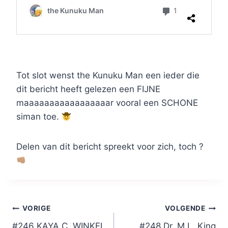
Tot slot wenst the Kunuku Man een ieder die
dit bericht heeft gelezen een FIJNE
maaaaaaaaaaaaaaaaar vooral een SCHONE
siman toe.
Delen van dit bericht spreekt voor zich, toch ?
Bericht
VORIGE
VOLGENDE
#246 KAYA C. WINKEL
#248 Dr. M.L. King