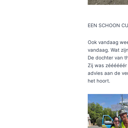
EEN SCHOON CUR
Ook vandaag we
vandaag. Wat zij
De dochter van th
Zij was zéééééér
advies aan de ver
het hoort.