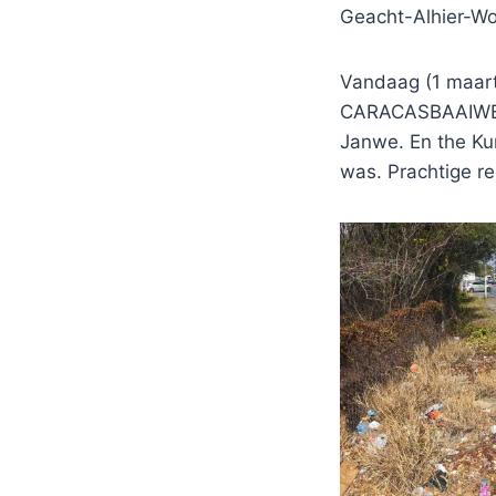
Geacht-Alhier-
Vandaag (1 maart
CARACASBAAIWEG. 
Janwe. En the K
was. Prachtige r