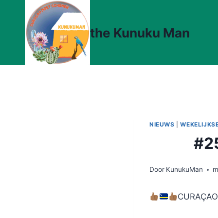
Doorgaan
naar
the Kunuku Man
inhoud
NIEUWS
|
WEKELIJKS
#2
Door
KunukuMan
m
CURAÇAO 