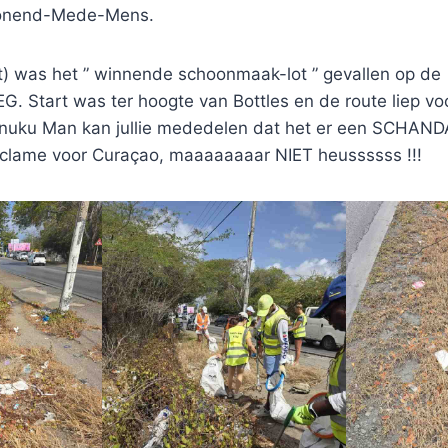
Wonend-Mede-Mens.
) was het ” winnende schoonmaak-lot ” gevallen op de
Start was ter hoogte van Bottles en de route liep voo
unuku Man kan jullie mededelen dat het er een SCHAN
eclame voor Curaçao, maaaaaaaar NIET heussssss !!!