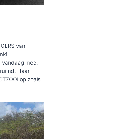
IGERS van
nki.
ij vandaag mee.
eruimd. Haar
ROTZOOI op zoals