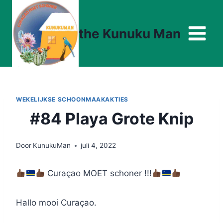
Doorgaan
naar
the Kunuku Man
inhoud
WEKELIJKSE SCHOONMAAKAKTIES
#84 Playa Grote Knip
Door
KunukuMan
juli 4, 2022
Curaçao MOET schoner !!!
Hallo mooi Curaçao.