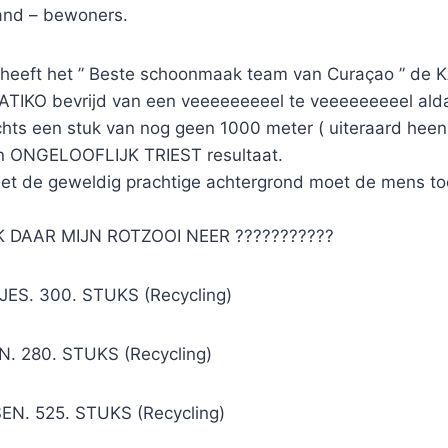
and – bewoners.
) heeft het ” Beste schoonmaak team van Curaçao ” d
TIKO bevrijd van een veeeeeeeeel te veeeeeeeeel ald
chts een stuk van nog geen 1000 meter ( uiteraard heen
en ONGELOOFLIJK TRIEST resultaat.
et de geweldig prachtige achtergrond moet de mens to
 DAAR MIJN ROTZOOI NEER ???????????
ES. 300. STUKS (Recycling)
. 280. STUKS (Recycling)
EN. 525. STUKS (Recycling)