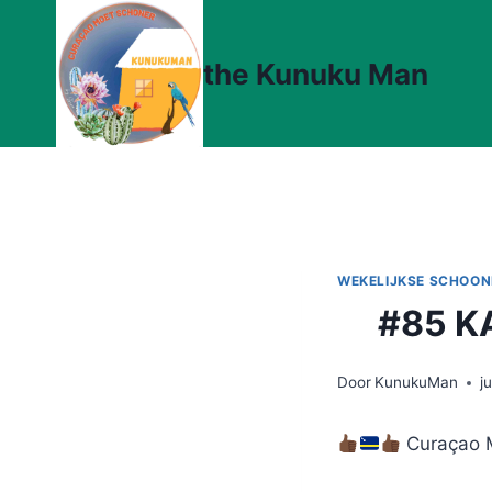
Doorgaan
naar
the Kunuku Man
inhoud
WEKELIJKSE SCHOO
#85 K
Door
KunukuMan
j
Curaçao M