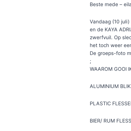
Beste mede – eil
Vandaag (10 juli
en de KAYA ADRIA
zwerfvuil. Op sle
het toch weer e
De groeps-foto m
;
WAAROM GOOI IK
ALUMINIUM BLIKJ
PLASTIC FLESSEN
BIER/ RUM FLESS