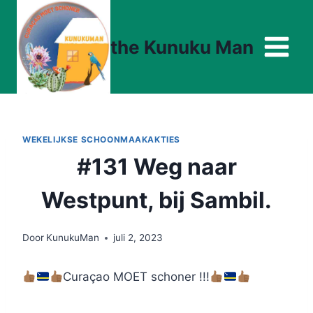
Doorgaan
naar
the Kunuku Man
inhoud
WEKELIJKSE SCHOONMAAKAKTIES
#131 Weg naar
Westpunt, bij Sambil.
Door
KunukuMan
juli 2, 2023
Curaçao MOET schoner !!!