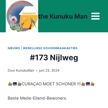
Doorgaan
naar
the Kunuku Man
inhoud
NIEUWS
|
WEKELIJKSE SCHOONMAAKAKTIES
#173 Nijlweg
Door
KunukuMan
juni 23, 2024
CURAÇAO MOET SCHONER !!!
Beste Mede-Eiland-Bewoners.