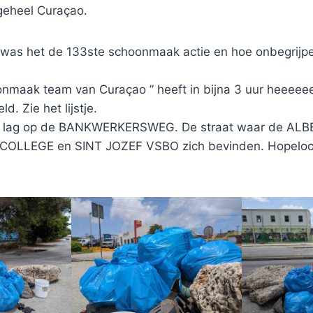
geheel Curaçao.
) was het de 133ste schoonmaak actie en hoe onbegrijpe
onmaak team van Curaçao ” heeft in bijna 3 uur heeeee
. Zie het lijstje.
 lag op de BANKWERKERSWEG. De straat waar de AL
COLLEGE en SINT JOZEF VSBO zich bevinden. Hopelo