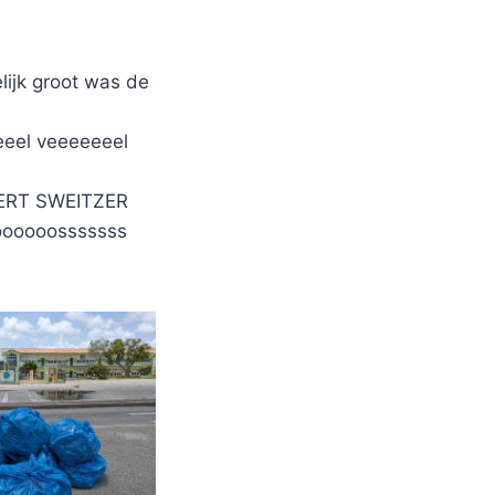
lijk groot was de
eeel veeeeeeel
BERT SWEITZER
oooooosssssss