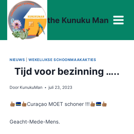
Doorgaan
naar
the Kunuku Man
inhoud
NIEUWS
|
WEKELIJKSE SCHOONMAAKAKTIES
Tijd voor bezinning …..
Door
KunukuMan
juli 23, 2023
Curaçao MOET schoner !!!
Geacht-Mede-Mens.