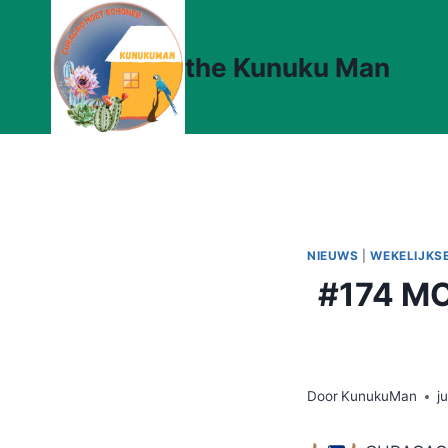
Doorgaan
naar
the Kunuku Man
inhoud
NIEUWS
|
WEKELIJKS
#174 M
Door
KunukuMan
j