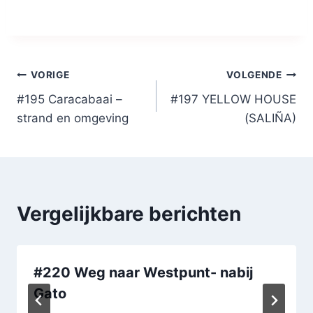
Bericht
VORIGE
VOLGENDE
#195 Caracabaai –
#197 YELLOW HOUSE
navigatie
strand en omgeving
(SALIÑA)
Vergelijkbare berichten
#220 Weg naar Westpunt- nabij
Gato