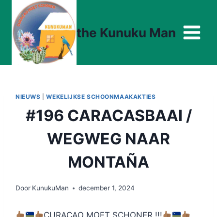
Doorgaan
naar
the Kunuku Man
inhoud
NIEUWS
|
WEKELIJKSE SCHOONMAAKAKTIES
#196 CARACASBAAI /
WEGWEG NAAR
MONTAÑA
Door
KunukuMan
december 1, 2024
CURAÇAO MOET SCHONER !!!