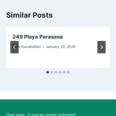
Similar Posts
249 Playa Parasasa
Door
KunukuMan
January 29, 2026
Doe mee. Curaçao moet schoner!