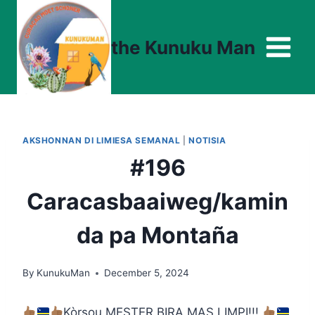
Skip
to
the Kunuku Man
content
AKSHONNAN DI LIMIESA SEMANAL
|
NOTISIA
#196
Caracasbaaiweg/kamin
da pa Montaña
By
KunukuMan
December 5, 2024
Kòrsou MESTER BIRA MAS LIMPI!!!