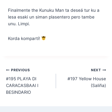
Finalmente the Kunuku Man ta deseá tur ku a
lesa esaki un siman plasentero pero tambe
unu. Limpi.
Korda kompartí!
Post
PREVIOUS
NEXT
#195 PLAYA DI
#197 Yellow House
navigation
CARACASBAAI I
(Saliña)
BESINDARIO