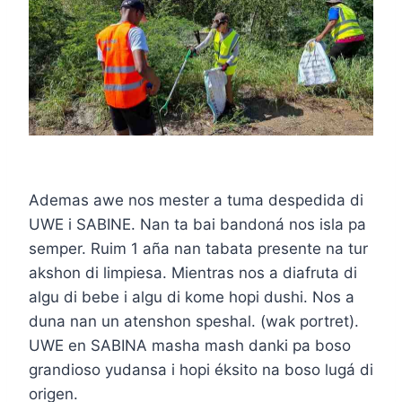
Ademas awe nos mester a tuma despedida di
UWE i SABINE. Nan ta bai bandoná nos isla pa
semper. Ruim 1 aña nan tabata presente na tur
akshon di limpiesa. Mientras nos a diafruta di
algu di bebe i algu di kome hopi dushi. Nos a
duna nan un atenshon speshal. (wak portret).
UWE en SABINA masha mash danki pa boso
grandioso yudansa i hopi éksito na boso lugá di
origen.