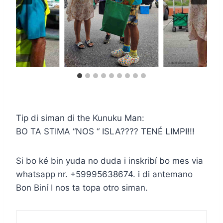
Tip di siman di the Kunuku Man:
BO TA STIMA “NOS “ ISLA???? TENÉ LIMPI!!!
Si bo ké bin yuda no duda i inskribí bo mes via
whatsapp nr. +59995638674. i di antemano
Bon Biní I nos ta topa otro siman.