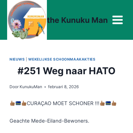
Doorgaan
naar
the Kunuku Man
inhoud
NIEUWS
|
WEKELIJKSE SCHOONMAAKAKTIES
#251 Weg naar HATO
Door
KunukuMan
februari 8, 2026
CURAÇAO MOET SCHONER !!!
Geachte Mede-Eiland-Bewoners.