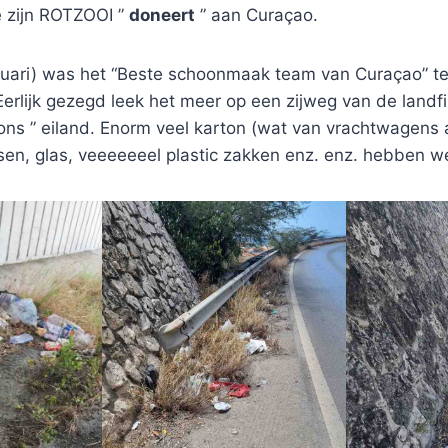
e zijn ROTZOOI ”
doneert
” aan Curaçao.
uari) was het “Beste schoonmaak team van Curaçao” te
lijk gezegd leek het meer op een zijweg van de landfil
ns ” eiland. Enorm veel karton (wat van vrachtwagens a
ssen, glas, veeeeeeel plastic zakken enz. enz. hebben 