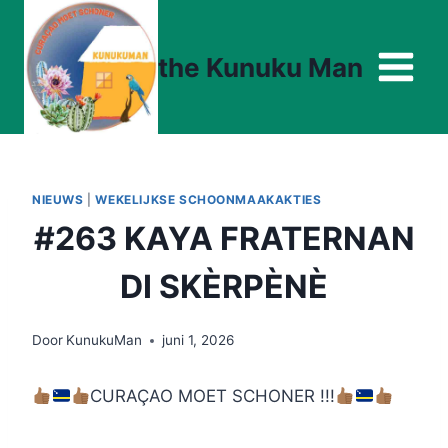
Doorgaan
naar
the Kunuku Man
inhoud
NIEUWS
|
WEKELIJKSE SCHOONMAAKAKTIES
#263 KAYA FRATERNAN
DI SKÈRPÈNÈ
Door
KunukuMan
juni 1, 2026
CURAÇAO MOET SCHONER !!!