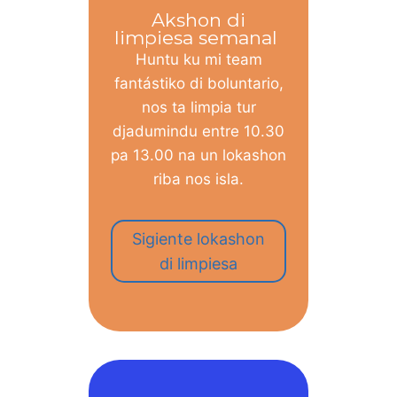
Akshon di
limpiesa semanal
Huntu ku mi team
fantástiko di boluntario,
nos ta limpia tur
djadumindu entre 10.30
pa 13.00 na un lokashon
riba nos isla.
Sigiente lokashon
di limpiesa