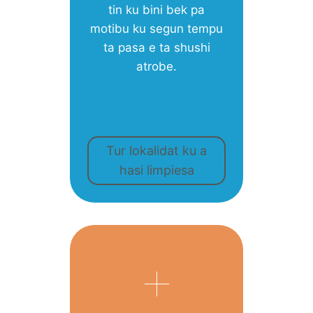
tin ku bini bek pa
motibu ku segun tempu
ta pasa e ta shushi
atrobe.
Tur lokalidat ku a
hasi limpiesa