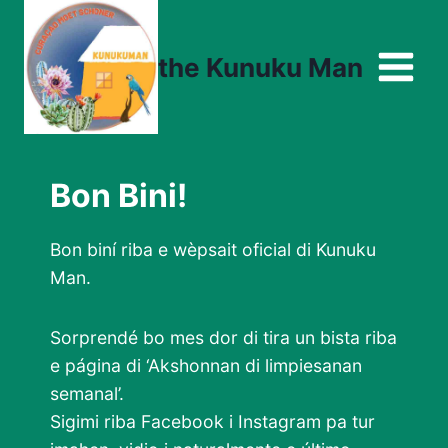
Skip
to
the Kunuku Man
content
Bon Bini!
Bon biní riba e wèpsait oficial di Kunuku
Man.
Sorprendé bo mes dor di tira un bista riba
e página di ‘Akshonnan di limpiesanan
semanal’.
Sigimi riba Facebook i Instagram pa tur