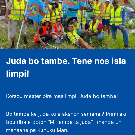
Juda bo tambe. Tene nos isla
limpi!
Korsou mester bira mas limpi! Juda bo tambe!
Bo tambe ke juda ku e akshon semanal? Primi aki
bou riba e botón “Mi tambe ta juda” i manda un
mensahe pa Kunuku Man.