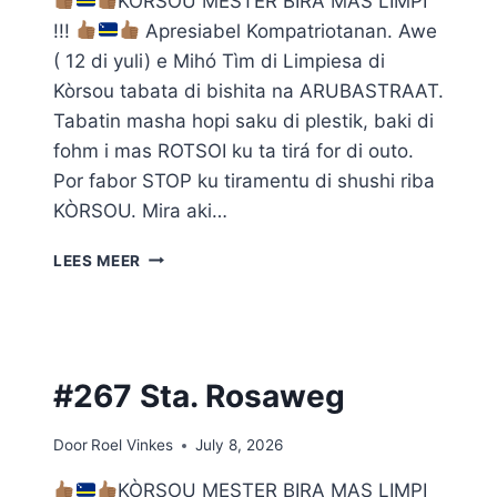
KÒRSOU MESTER BIRA MAS LIMPI
!!!
Apresiabel Kompatriotanan. Awe
( 12 di yuli) e Mihó Tìm di Limpiesa di
Kòrsou tabata di bishita na ARUBASTRAAT.
Tabatin masha hopi saku di plestik, baki di
fohm i mas ROTSOI ku ta tirá for di outo.
Por fabor STOP ku tiramentu di shushi riba
KÒRSOU. Mira aki…
#268
LEES MEER
ARUBASTRAAT
#267 Sta. Rosaweg
Door
Roel Vinkes
July 8, 2026
KÒRSOU MESTER BIRA MAS LIMPI