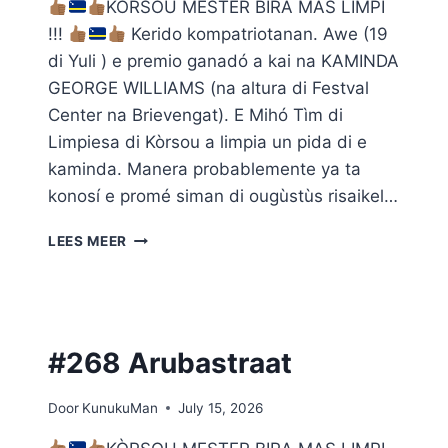
KÒRSOU MESTER BIRA MAS LIMPI
!!!
Kerido kompatriotanan. Awe (19
di Yuli ) e premio ganadó a kai na KAMINDA
GEORGE WILLIAMS (na altura di Festval
Center na Brievengat). E Mihó Tìm di
Limpiesa di Kòrsou a limpia un pida di e
kaminda. Manera probablemente ya ta
konosí e promé siman di ougùstùs risaikel…
#269
LEES MEER
KAMINDA
GEORGE
WILLIAMS
#268 Arubastraat
Door
KunukuMan
July 15, 2026