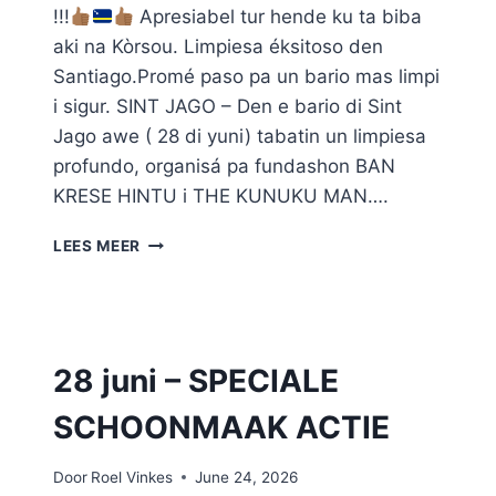
!!!
Apresiabel tur hende ku ta biba
aki na Kòrsou. Limpiesa éksitoso den
Santiago.Promé paso pa un bario mas limpi
i sigur. SINT JAGO – Den e bario di Sint
Jago awe ( 28 di yuni) tabatin un limpiesa
profundo, organisá pa fundashon BAN
KRESE HINTU i THE KUNUKU MAN….
#266
LEES MEER
ST.
JAGO
28 juni – SPECIALE
SCHOONMAAK ACTIE
Door
Roel Vinkes
June 24, 2026