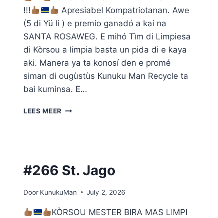
!!!
Apresiabel Kompatriotanan. Awe
(5 di Yü li ) e premio ganadó a kai na
SANTA ROSAWEG. E mihó Tìm di Limpiesa
di Kòrsou a limpia basta un pida di e kaya
aki. Manera ya ta konosí den e promé
siman di ougùstùs Kunuku Man Recycle ta
bai kuminsa. E…
#267
LEES MEER
STA.
ROSAWEG
#266 St. Jago
Door
KunukuMan
July 2, 2026
KÒRSOU MESTER BIRA MAS LIMPI