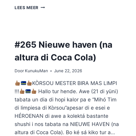
28
LEES MEER
JUNI
–
SPECIALE
SCHOONMAAK
ACTIE
#265 Nieuwe haven (na
altura di Coca Cola)
Door
KunukuMan
June 22, 2026
KÒRSOU MESTER BIRA MAS LIMPI
!!!
Hallo tur hende. Awe (21 di yüni)
tabata un dia di hopi kalor pa e “Mihó Tim
di limpiesa di Kòrsou”apesar di e esei e
HÉROENAN di awe a kolektá bastante
shushi i nos tabata na NIEUWE HAVEN (na
altura di Coca Cola). Bo ké sá kiko tur a…