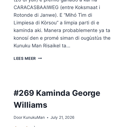
CARACASBAAIWEG (entre Koksmaat i
Rotonde di Janwe). E “Mihó Tìm di
Limpiesa di Kòrsou” a limpia parti di e
kaminda aki. Manera probablemente ya ta
konosí den e promé siman di ougùstùs the
Kunuku Man Risaikel ta…
#270
LEES MEER
CARACASBAAIWEG
#269 Kaminda George
Williams
Door
KunukuMan
July 21, 2026