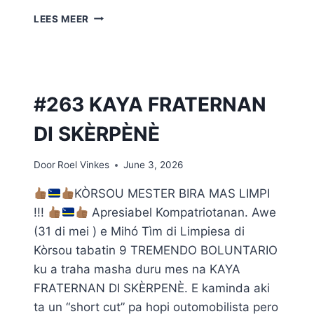
#264
LEES MEER
YELLOWHOUSE,
SALIÑA
#263 KAYA FRATERNAN
DI SKÈRPÈNÈ
Door
Roel Vinkes
June 3, 2026
KÒRSOU MESTER BIRA MAS LIMPI
!!!
Apresiabel Kompatriotanan. Awe
(31 di mei ) e Mihó Tìm di Limpiesa di
Kòrsou tabatin 9 TREMENDO BOLUNTARIO
ku a traha masha duru mes na KAYA
FRATERNAN DI SKÈRPENÈ. E kaminda aki
ta un “short cut” pa hopi outomobilista pero