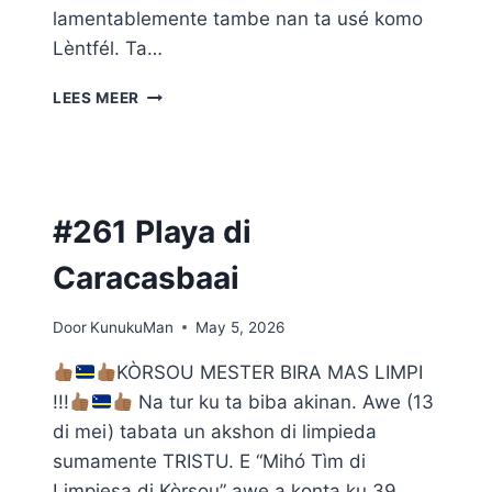
lamentablemente tambe nan ta usé komo
Lèntfél. Ta…
#263
LEES MEER
KAYA
FRATERNAN
DI
SKÈRPÈNÈ
#261 Playa di
Caracasbaai
Door
KunukuMan
May 5, 2026
KÒRSOU MESTER BIRA MAS LIMPI
!!!
Na tur ku ta biba akinan. Awe (13
di mei) tabata un akshon di limpieda
sumamente TRISTU. E “Mihó Tìm di
Limpiesa di Kòrsou” awe a konta ku 39