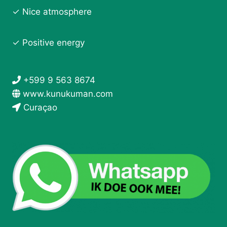
✓ Nice atmosphere
✓ Positive energy
+599 9 563 8674
www.kunukuman.com
Curaçao