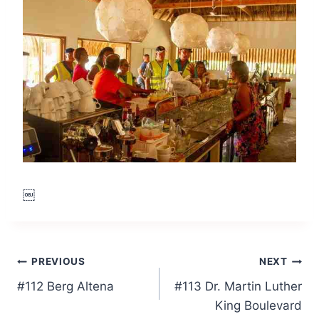
￼
Post
PREVIOUS
NEXT
#112 Berg Altena
#113 Dr. Martin Luther
navigation
King Boulevard