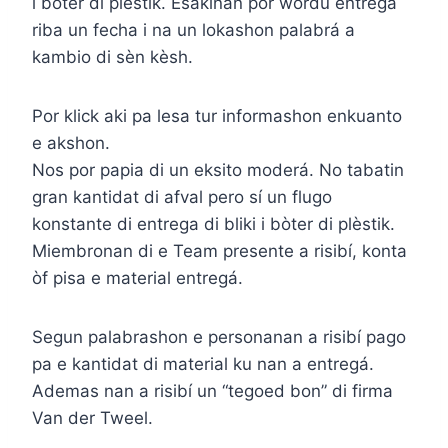
i boter di plèstik. Esakinan por wordu entregá
riba un fecha i na un lokashon palabrá a
kambio di sèn kèsh.
Por klick aki pa lesa tur informashon enkuanto
e akshon.
Nos por papia di un eksito moderá. No tabatin
gran kantidat di afval pero sí un flugo
konstante di entrega di bliki i bòter di plèstik.
Miembronan di e Team presente a risibí, konta
òf pisa e material entregá.
Segun palabrashon e personanan a risibí pago
pa e kantidat di material ku nan a entregá.
Ademas nan a risibí un “tegoed bon” di firma
Van der Tweel.