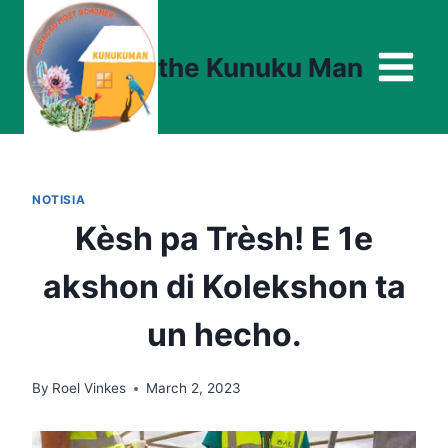
Skip
to
the Kunuku Man
content
NOTISIA
Kèsh pa Trèsh! E 1e
akshon di Kolekshon ta
un hecho.
By
Roel Vinkes
March 2, 2023