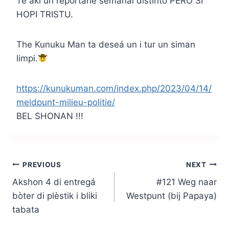
Te aki un reportahe semanal distinto PERO SI
HOPI TRISTU.
The Kunuku Man ta deseá un i tur un siman
limpi.
https://kunukuman.com/index.php/2023/04/14/
meldpunt-milieu-politie/
BEL SHONAN !!!
Post
PREVIOUS
NEXT
Akshon 4 di entregá
#121 Weg naar
navigation
bòter di plèstik i bliki
Westpunt (bij Papaya)
tabata