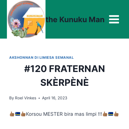
Skip
to
the Kunuku Man
content
AKSHONNAN DI LIMIESA SEMANAL
#120 FRATERNAN
SKÈRPÈNÈ
By
Roel Vinkes
April 16, 2023
Korsou MESTER bira mas limpi !!!