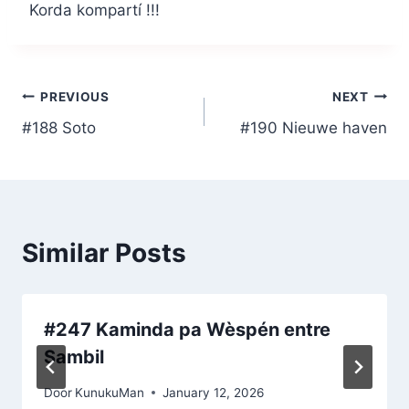
Korda kompartí !!!
Post
PREVIOUS
NEXT
#188 Soto
#190 Nieuwe haven
navigation
Similar Posts
#247 Kaminda pa Wèspén entre
Sambil
Door
KunukuMan
January 12, 2026