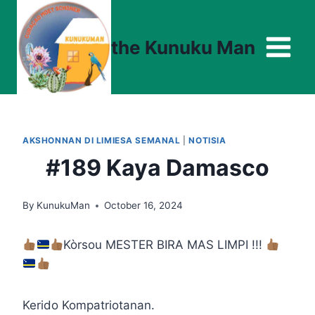
Skip
to
the Kunuku Man
content
AKSHONNAN DI LIMIESA SEMANAL
|
NOTISIA
#189 Kaya Damasco
By
KunukuMan
October 16, 2024
Kòrsou MESTER BIRA MAS LIMPI !!!
Kerido Kompatriotanan.