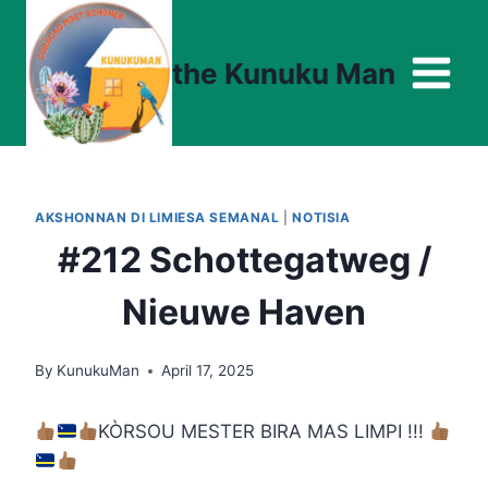
Skip
to
the Kunuku Man
content
AKSHONNAN DI LIMIESA SEMANAL
|
NOTISIA
#212 Schottegatweg /
Nieuwe Haven
By
KunukuMan
April 17, 2025
KÒRSOU MESTER BIRA MAS LIMPI !!!