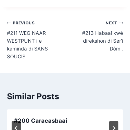
Post
PREVIOUS
NEXT
#211 WEG NAAR
#213 Habaai kwé
navigation
WESTPUNT i e
direkshon di Ser’i
kaminda di SANS
Dòmi.
SOUCIS
Similar Posts
#200 Caracasbaai