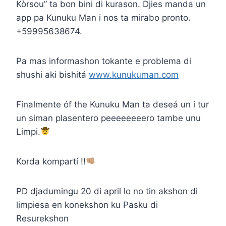
Kòrsou” ta bon bini di kurason. Djies manda un
app pa Kunuku Man i nos ta mirabo pronto.
+59995638674.
Pa mas informashon tokante e problema di
shushi aki bishitá
www.kunukuman.com
Finalmente óf the Kunuku Man ta deseá un i tur
un siman plasentero peeeeeeeero tambe unu
Limpi.
Korda kompartí !!
PD djadumingu 20 di april lo no tin akshon di
limpiesa en konekshon ku Pasku di
Resurekshon