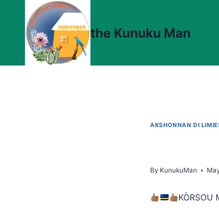
Skip
to
the Kunuku Man
content
AKSHONNAN DI LIMI
By
KunukuMan
May
KÒRSOU M