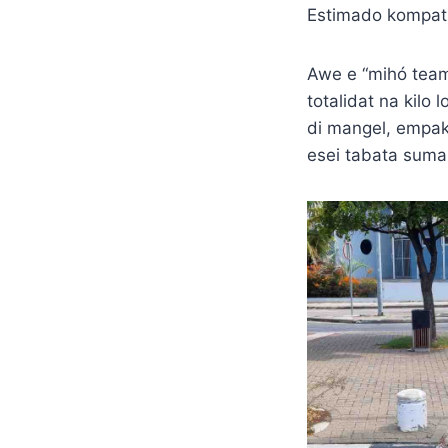
Estimado kompatr
Awe e “mihó team 
totalidat na kilo
di mangel, empake
esei tabata sumam