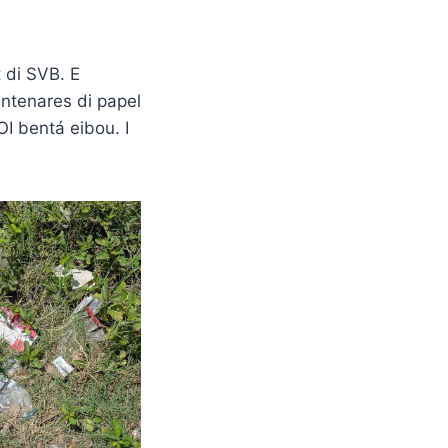
 di SVB. E
entenares di papel
OI bentá eibou. I