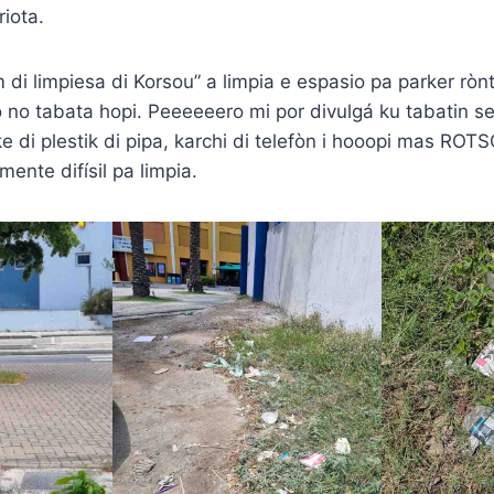
iota.
di limpiesa di Korsou” a limpia e espasio pa parker rònt
 lo no tabata hopi. Peeeeeero mi por divulgá ku tabatin s
 di plestik di pipa, karchi di telefòn i hooopi mas ROTS
ente difísil pa limpia.