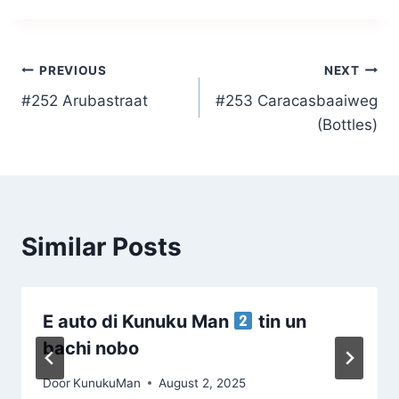
Post
PREVIOUS
NEXT
#252 Arubastraat
#253 Caracasbaaiweg
navigation
(Bottles)
Similar Posts
E auto di Kunuku Man
tin un
bachi nobo
Door
KunukuMan
August 2, 2025