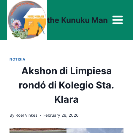
Skip
to
the Kunuku Man
content
NOTISIA
Akshon di Limpiesa
rondó di Kolegio Sta.
Klara
By
Roel Vinkes
February 28, 2026