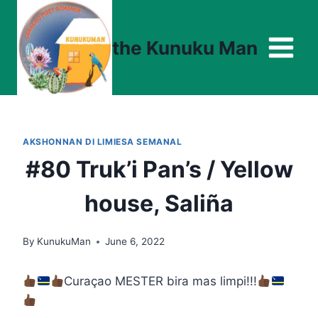
Skip
to
the Kunuku Man
content
AKSHONNAN DI LIMIESA SEMANAL
#80 Truk’i Pan’s / Yellow
house, Saliña
By
KunukuMan
June 6, 2022
Curaçao MESTER bira mas limpi!!!