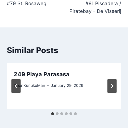
#79 St. Rosaweg
#81 Piscadera /
navigation
Piratebay – De Visserij
Similar Posts
249 Playa Parasasa
Door
KunukuMan
January 29, 2026