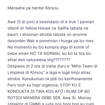
Mensahe pa henter Kòrsou.
Awe (5 di juni) e besindario di e truk ‘i pannan
dilanti di Yellow House na Saliña tabata na
beurt. I shonnan atrobe tabata un enorme
desorden Wak e potretnan i husga pa bo mes.
Na momento ku bo kumpra algu di kome of
bebe einan NÓ TA NORMAL ku bo ta tira bo
afval den naturalesa tòg????????
Despwes di 2 ora di traha duru e “Mihó Team di
Limpiesa di Kòrsou” a laga e lugá limpi atras
atrobe. Kunukuman ta pidi bo kariñosamente
Pero toch ku hopi urgencia; STOP KU E
KONDUKTA DI TIRA KOS AFÓ i RUIM OP BO
ROTSOI MANERA DEBE SER. Awe Sr. Murray
(direktor di GMM) a juda nos hopi bon ku ruim