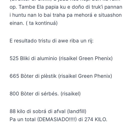
op. Tambe Ela papia ku e doño di truk’i pannan
i huntu nan lo bai traha pa mehorá e situashon
einan. ( ta kontinuá)
E resultado tristu di awe riba un rij:
525 Bliki di aluminio (risaikel Green Phenix)
665 Bòter di plèstik (risaikel Green Phenix)
800 Bòter di sérbés. (risaikel)
88 kilo di sobrá di afval (landfill)
Pa un total (DEMASIADO!!!!) di 274 KILO.