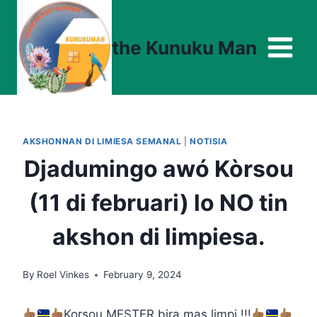
Skip
to
the Kunuku Man
content
AKSHONNAN DI LIMIESA SEMANAL
|
NOTISIA
Djadumingo awó Kòrsou
(11 di februari) lo NO tin
akshon di limpiesa.
By
Roel Vinkes
February 9, 2024
Korsou MESTER bira mas limpi !!!