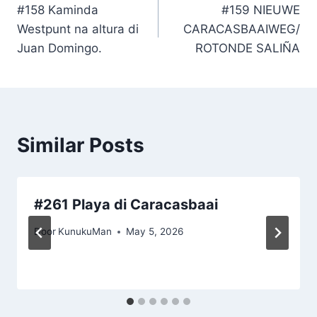
#158 Kaminda
#159 NIEUWE
navigation
Westpunt na altura di
CARACASBAAIWEG/
Juan Domingo.
ROTONDE SALIÑA
Similar Posts
#261 Playa di Caracasbaai
Door
KunukuMan
May 5, 2026