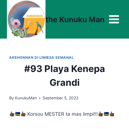
Skip
to
the Kunuku Man
content
AKSHONNAN DI LIMIESA SEMANAL
#93 Playa Kenepa
Grandi
By
KunukuMan
September 5, 2022
Korsou MESTER ta mas limpi!!!