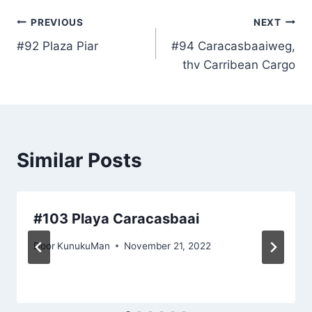
Post
PREVIOUS
NEXT
#92 Plaza Piar
#94 Caracasbaaiweg,
navigation
thv Carribean Cargo
Similar Posts
#103 Playa Caracasbaai
Door
KunukuMan
November 21, 2022