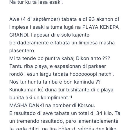
Na tur ku ta lesa esaki.
Awe (4 di sèptèmber) tabata e di 93 akshon di
limpiesa i esaki a tuma lugá na PLAYA KENEPA
GRANDI. I apesar di e solo kajente
berdaderamente e tabata un limpiesa masha
plasentero.
Mi ta tende bo puntra kaba; Dikon anto ???
Tantu riba playa, e espasionan di parkeer
rondó i esun largu tabata hooooooopi netchi.
Nos tur huntu ta riba e bon kaminda ??
Kunukuman ké duna tur bishitante di e playa
bunita aki un kompliment !!
MASHA DANKI na nomber di Kòrsou.
E resultado di awe tabata un total di 34 kilo. Ta
un tremendo resultado, pero lamentablemente
ta keda dificil pa tira bòter di sérbés den kliko.