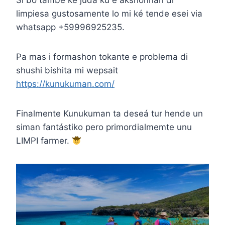
Si bo tambe ké juda ku e akshonnan di
limpiesa gustosamente lo mi ké tende esei via
whatsapp +59996925235.
Pa mas i formashon tokante e problema di
shushi bishita mi wepsait
https://kunukuman.com/
Finalmente Kunukuman ta deseá tur hende un
siman fantástiko pero primordialmemte unu
LIMPI farmer.