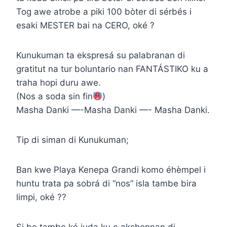
Tog awe atrobe a piki 100 bòter di sérbés i
esaki MESTER bai na CERO, oké ?
Kunukuman ta ekspresá su palabranan di
gratitut na tur boluntario nan FANTÁSTIKO ku a
traha hopi duru awe.
(Nos a soda sin fin
)
Masha Danki —-Masha Danki —- Masha Danki.
Tip di siman di Kunukuman;
Ban kwe Playa Kenepa Grandi komo éhèmpel i
huntu trata pa sobrá di “nos” isla tambe bira
limpi, oké ??