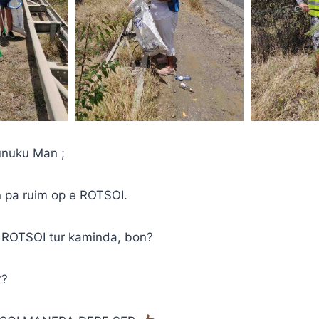
unuku Man ;
n pa ruim op e ROTSOI.
 ROTSOI tur kaminda, bon?
??