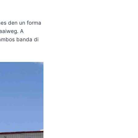
mes den un forma
baaiweg. A
, ambos banda di