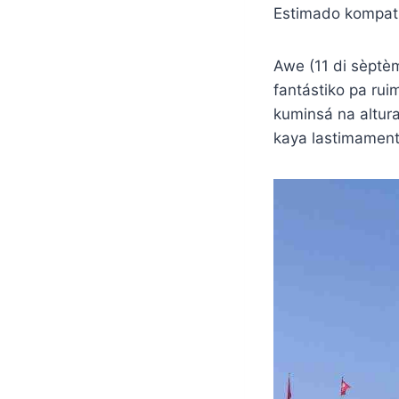
Estimado kompatr
Awe (11 di sèptè
fantástiko pa rui
kuminsá na altura
kaya lastimament