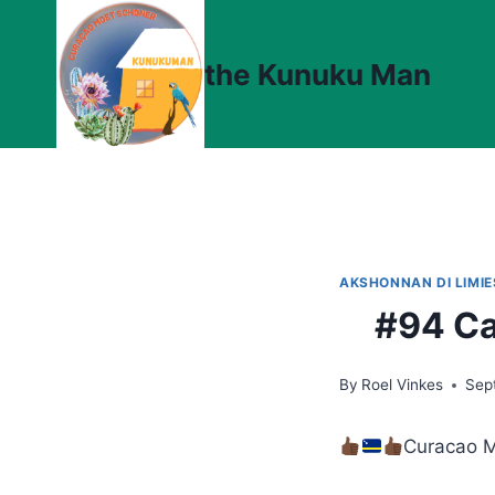
Skip
to
the Kunuku Man
content
AKSHONNAN DI LIMI
#94 Ca
By
Roel Vinkes
Sep
Curacao M