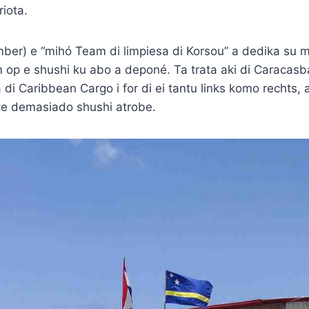
iota.
mber) e “mihó Team di limpiesa di Korsou” a dedika su 
m op e shushi ku abo a deponé. Ta trata aki di Caracas
 di Caribbean Cargo i for di ei tantu links komo rechts
e demasiado shushi atrobe.