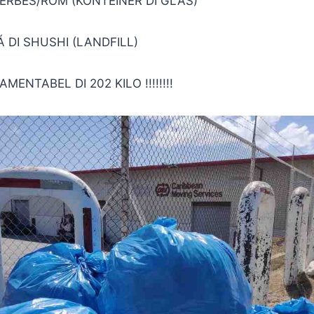
SÉRBÉS/ROM (KONTEINER DI GLAS)
Á DI SHUSHI (LANDFILL)
MENTABEL DI 202 KILO !!!!!!!!