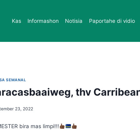
Kas
Informashon
Notisia
Paportahe di vidio
ESA SEMANAL
racasbaaiweg, thv Carribea
tember 23, 2022
ESTER bira mas limpi!!!