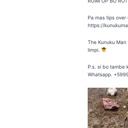
RUIM OP BO ROT
Pa mas tips over 
https://kunukum
The Kunuku Man t
limpi.
P.s. si bo tambe 
Whatsapp. +599