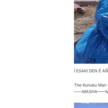
Í ESAKI DEN É AÑ
The Kunuku Man p
——MASHA——M