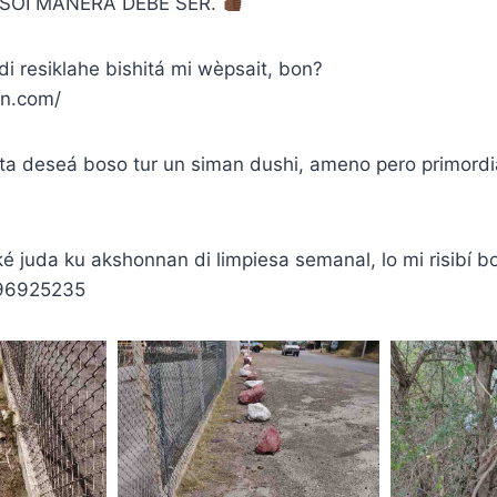
SOI MANERA DEBE SER.
di resiklahe bishitá mi wèpsait, bon?
an.com/
a deseá boso tur un siman dushi, ameno pero primordi
ké juda ku akshonnan di limpiesa semanal, lo mi risibí b
96925235