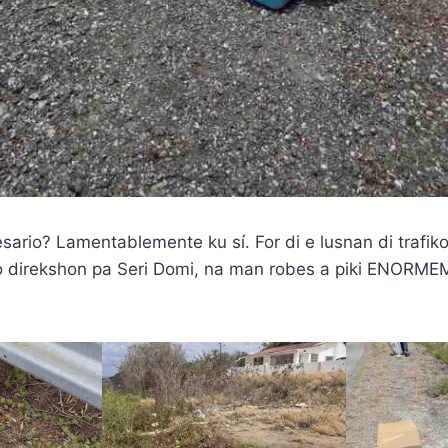
sario? Lamentablemente ku sí. For di e lusnan di trafik
iko direkshon pa Seri Domi, na man robes a piki ENORM