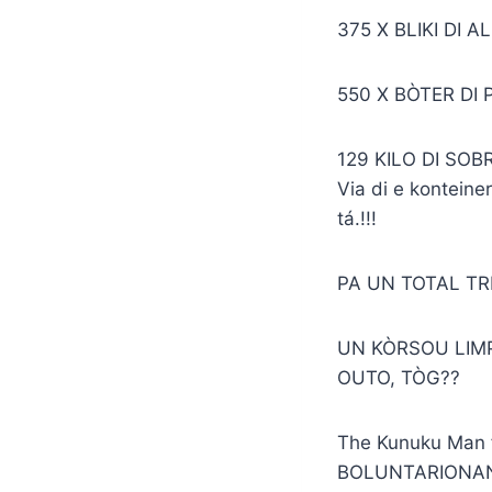
375 X BLIKI DI A
550 X BÒTER DI P
129 KILO DI SOB
Via di e konteine
tá.!!!
PA UN TOTAL TR
UN KÒRSOU LIMP
OUTO, TÒG??
The Kunuku Man fo
BOLUNTARIONAN 