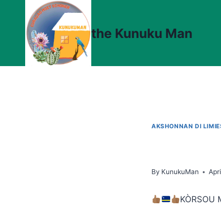
Skip
to
the Kunuku Man
content
AKSHONNAN DI LIMI
By
KunukuMan
Apr
KÒRSOU M