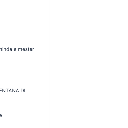
aminda e mester
BENTANA DI
e