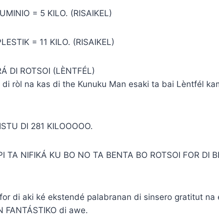
LUMINIO = 5 KILO. (RISAIKEL)
LESTIK = 11 KILO. (RISAIKEL)
RÁ DI ROTSOI (LÈNTFÉL)
r di ròl na kas di the Kunuku Man esaki ta bai Lèntfél k
ISTU DI 281 KILOOOOO.
I TA NIFIKÁ KU BO NO TA BENTA BO ROTSOI FOR DI 
r di aki ké ekstendé palabranan di sinsero gratitut na 
FANTÁSTIKO di awe.