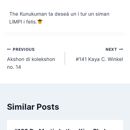
The Kunukuman ta deseá un i tur un siman
LIMPI i felis.
Post
PREVIOUS
NEXT
Akshon di kolekshon
#141 Kaya C. Winkel
navigation
no. 14
Similar Posts