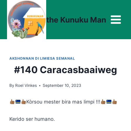
Skip
to
the Kunuku Man
content
AKSHONNAN DI LIMIESA SEMANAL
#140 Caracasbaaiweg
By
Roel Vinkes
September 10, 2023
Kòrsou mester bira mas limpi !!!
Kerido ser humano.