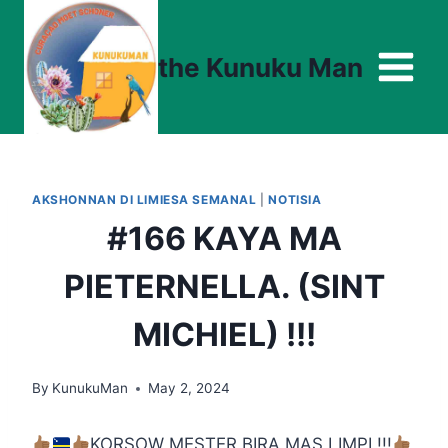
Skip
to
the Kunuku Man
content
AKSHONNAN DI LIMIESA SEMANAL
|
NOTISIA
#166 KAYA MA
PIETERNELLA. (SINT
MICHIEL) !!!
By
KunukuMan
May 2, 2024
KORSOW MESTER BIRA MAS LIMPI !!!