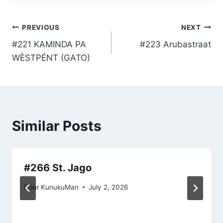
Post
PREVIOUS
NEXT
#221 KAMINDA PA
#223 Arubastraat
navigation
WÈSTPÉNT (GATO)
Similar Posts
#266 St. Jago
Door
KunukuMan
July 2, 2026