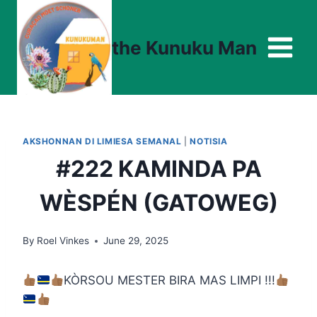
Skip
to
the Kunuku Man
content
AKSHONNAN DI LIMIESA SEMANAL
|
NOTISIA
#222 KAMINDA PA
WÈSPÉN (GATOWEG)
By
Roel Vinkes
June 29, 2025
KÒRSOU MESTER BIRA MAS LIMPI !!!